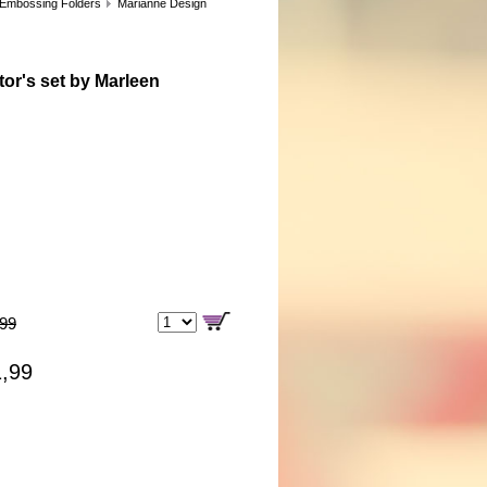
 Embossing Folders
Marianne Design
tor's set by Marleen
,99
1,99