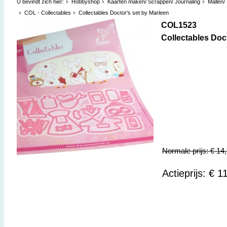
U bevindt zich hier:
Hobbyshop
Kaarten maken/ Scrappen/ Journaling
Mallen/
COL - Collectables
Collectables Doctor's set by Marleen
COL1523
Collectables Doc
Normale prijs: € 14
Actieprijs: € 1