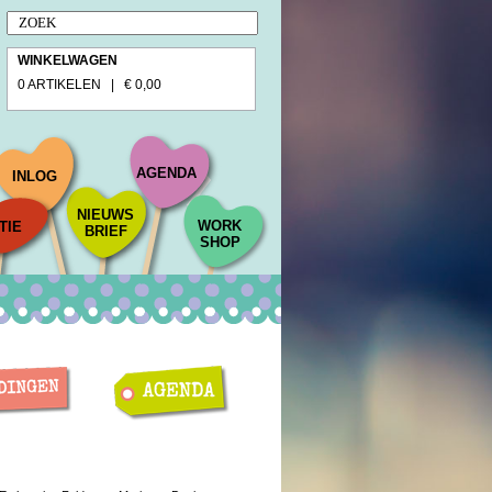
WINKELWAGEN
0 ARTIKELEN | € 0,00
AGENDA
INLOG
NIEUWS
WORK
TIE
BRIEF
SHOP