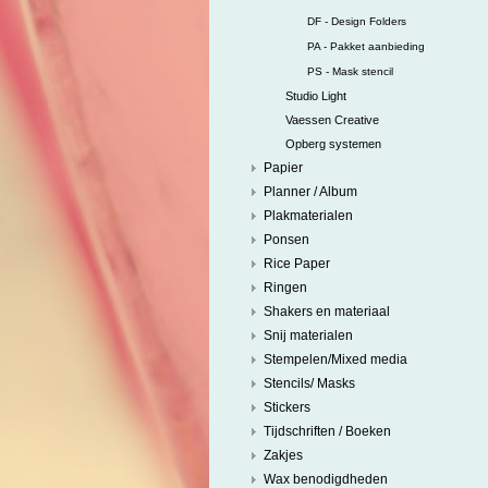
DF - Design Folders
PA - Pakket aanbieding
PS - Mask stencil
Studio Light
Vaessen Creative
Opberg systemen
Papier
Planner / Album
Plakmaterialen
Ponsen
Rice Paper
Ringen
Shakers en materiaal
Snij materialen
Stempelen/Mixed media
Stencils/ Masks
Stickers
Tijdschriften / Boeken
Zakjes
Wax benodigdheden