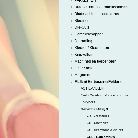
PAKKETTEN
Brads/ Charms/ Embellishments
Bindmachine + accesoires
Bloemen
Die-Cuts
Gereedschappen
Journaling
Kleuren/ Kleurplaten
Knipvellen
Machines en toebehoren
Lint / Koord
Magneten
Mallen/ Embossing Folders
ACTIEMALLEN
Carla Creates - Vaessen creative
Fairybells
Marianne Design
LR - Creatables
CR - Craftables
CS - clearstamp & die set
COL - Collectables