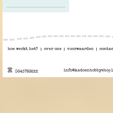
hoe werkt het?
|
over ons
|
voorwaarden
|
contac
info@kadoenhobbyshopl
0643789222