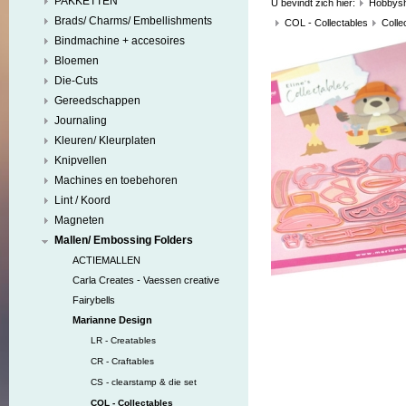
PAKKETTEN
U bevindt zich hier:
Hobbys
Brads/ Charms/ Embellishments
COL - Collectables
Colle
Bindmachine + accesoires
Bloemen
Die-Cuts
Gereedschappen
Journaling
Kleuren/ Kleurplaten
Knipvellen
Machines en toebehoren
Lint / Koord
Magneten
Mallen/ Embossing Folders
ACTIEMALLEN
Carla Creates - Vaessen creative
Fairybells
Marianne Design
LR - Creatables
CR - Craftables
CS - clearstamp & die set
COL - Collectables