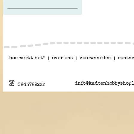
hoe werkt het?
|
over ons
|
voorwaarden
|
contac
info@kadoenhobbyshopl
0643789222