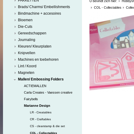
PAKKETTEN
U bevindt zich hier:
Hobbys
Brads/ Charms/ Embellishments
COL - Collectables
Colle
Bindmachine + accesoires
Bloemen
Die-Cuts
Gereedschappen
Journaling
Kleuren/ Kleurplaten
Knipvellen
Machines en toebehoren
Lint / Koord
Magneten
Mallen/ Embossing Folders
ACTIEMALLEN
Carla Creates - Vaessen creative
Fairybells
Marianne Design
LR - Creatables
CR - Craftables
CS - clearstamp & die set
COL - Collectables