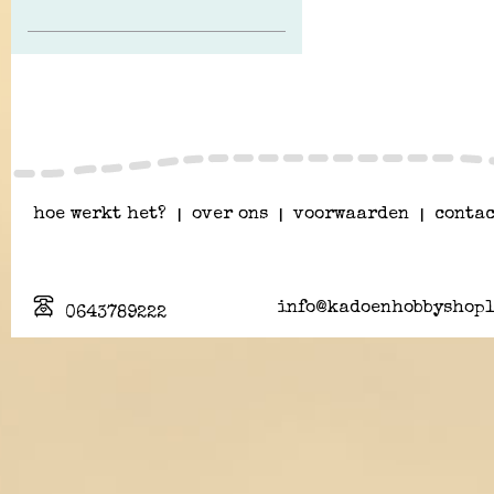
hoe werkt het?
|
over ons
|
voorwaarden
|
contac
info@kadoenhobbyshopl
0643789222