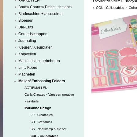
PAKKETTEN
U bevindt zich hier:
Hobbys
Brads/ Charms/ Embellishments
COL - Collectables
Colle
Bindmachine + accesoires
Bloemen
Die-Cuts
Gereedschappen
Journaling
Kleuren/ Kleurplaten
Knipvellen
Machines en toebehoren
Lint / Koord
Magneten
Mallen/ Embossing Folders
ACTIEMALLEN
Carla Creates - Vaessen creative
Fairybells
Marianne Design
LR - Creatables
CR - Craftables
CS - clearstamp & die set
COL - Collectables