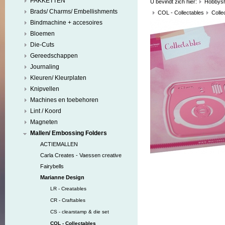
PAKKETTEN
U bevindt zich hier:
Hobbys
Brads/ Charms/ Embellishments
COL - Collectables
Colle
Bindmachine + accesoires
Bloemen
Die-Cuts
Gereedschappen
Journaling
Kleuren/ Kleurplaten
Knipvellen
Machines en toebehoren
Lint / Koord
Magneten
Mallen/ Embossing Folders
ACTIEMALLEN
Carla Creates - Vaessen creative
Fairybells
Marianne Design
LR - Creatables
CR - Craftables
CS - clearstamp & die set
COL - Collectables