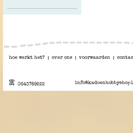
hoe werkt het?
|
over ons
|
voorwaarden
|
contac
info@kadoenhobbyshopl
0643789222