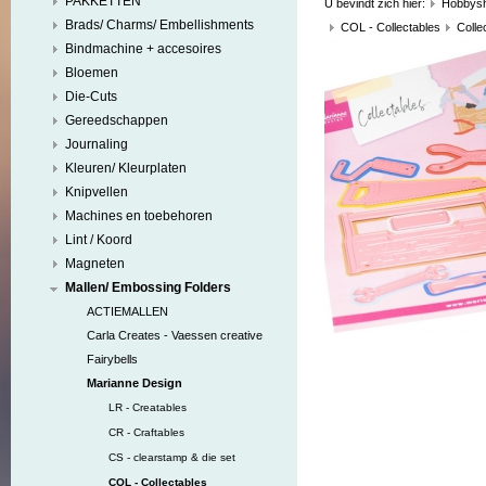
PAKKETTEN
U bevindt zich hier:
Hobbys
Brads/ Charms/ Embellishments
COL - Collectables
Colle
Bindmachine + accesoires
Bloemen
Die-Cuts
Gereedschappen
Journaling
Kleuren/ Kleurplaten
Knipvellen
Machines en toebehoren
Lint / Koord
Magneten
Mallen/ Embossing Folders
ACTIEMALLEN
Carla Creates - Vaessen creative
Fairybells
Marianne Design
LR - Creatables
CR - Craftables
CS - clearstamp & die set
COL - Collectables