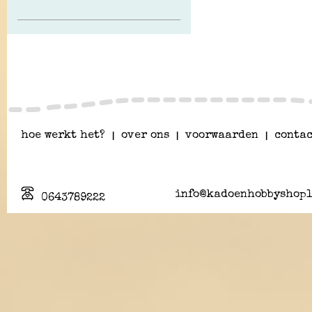
hoe werkt het?
|
over ons
|
voorwaarden
|
contac
info@kadoenhobbyshopl
0643789222