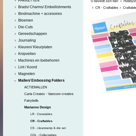
PAKKETTEN
U bevindt zich hier:
Hobbys
Brads/ Charms/ Embellishments
CR - Craftables
Craftable
Bindmachine + accesoires
Bloemen
Die-Cuts
Gereedschappen
Journaling
Kleuren/ Kleurplaten
Knipvellen
Machines en toebehoren
Lint / Koord
Magneten
Mallen/ Embossing Folders
ACTIEMALLEN
Carla Creates - Vaessen creative
Fairybells
Marianne Design
LR - Creatables
CR - Craftables
CS - clearstamp & die set
COL - Collectables