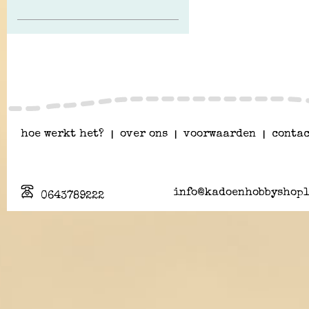
hoe werkt het?
|
over ons
|
voorwaarden
|
contac
info@kadoenhobbyshopl
0643789222