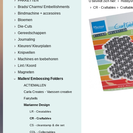
PAKKETTEN
U bevindt zich hier:
Hobbys
Brads/ Charms/ Embellishments
CR - Craftables
Craftable
Bindmachine + accesoires
Bloemen
Die-Cuts
Gereedschappen
Journaling
Kleuren/ Kleurplaten
Knipvellen
Machines en toebehoren
Lint / Koord
Magneten
Mallen/ Embossing Folders
ACTIEMALLEN
Carla Creates - Vaessen creative
Fairybells
Marianne Design
LR - Creatables
CR - Craftables
CS - clearstamp & die set
COL - Collectables