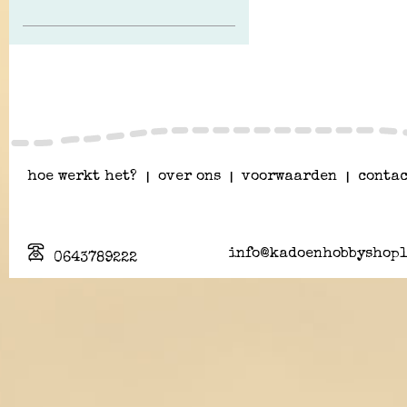
hoe werkt het?
|
over ons
|
voorwaarden
|
contac
info@kadoenhobbyshopl
0643789222