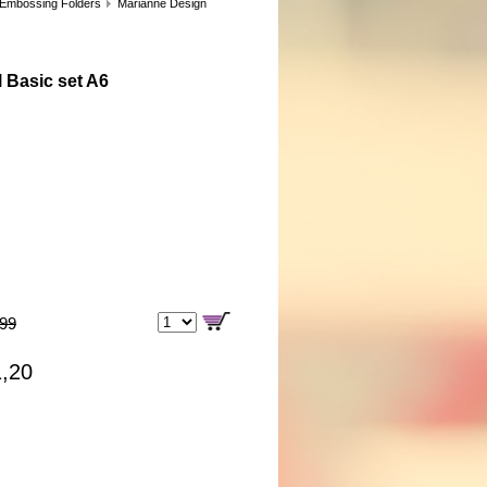
 Embossing Folders
Marianne Design
l Basic set A6
,99
1,20