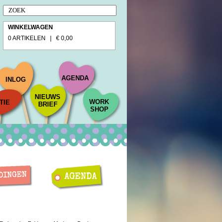
WINKELWAGEN
0 ARTIKELEN | € 0,00
AGENDA
INLOG
NIEUWS
WORK
TIE
BRIEF
SHOP