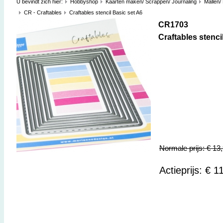
U bevindt zich hier:
Hobbyshop
Kaarten maken/ Scrappen/ Journaling
Mallen/
CR - Craftables
Craftables stencil Basic set A6
CR1703
Craftables stenci
Normale prijs: € 13
Actieprijs: € 1