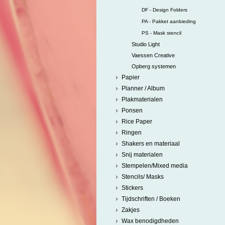
DF - Design Folders
PA - Pakket aanbieding
PS - Mask stencil
Studio Light
Vaessen Creative
Opberg systemen
Papier
Planner / Album
Plakmaterialen
Ponsen
Rice Paper
Ringen
Shakers en materiaal
Snij materialen
Stempelen/Mixed media
Stencils/ Masks
Stickers
Tijdschriften / Boeken
Zakjes
Wax benodigdheden