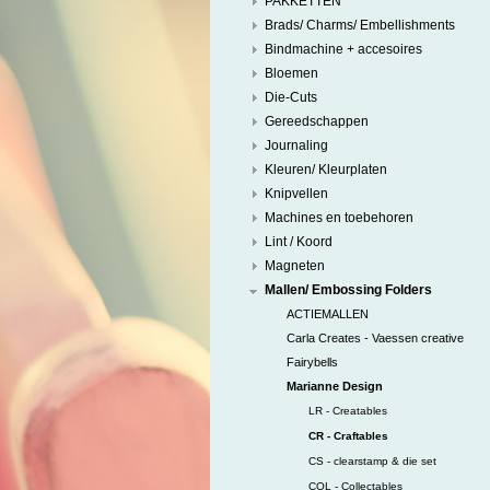
PAKKETTEN
Brads/ Charms/ Embellishments
Bindmachine + accesoires
Bloemen
Die-Cuts
Gereedschappen
Journaling
Kleuren/ Kleurplaten
Knipvellen
Machines en toebehoren
Lint / Koord
Magneten
Mallen/ Embossing Folders
ACTIEMALLEN
Carla Creates - Vaessen creative
Fairybells
Marianne Design
LR - Creatables
CR - Craftables
CS - clearstamp & die set
COL - Collectables