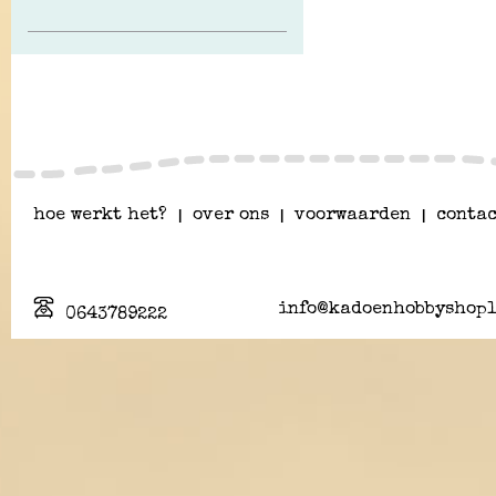
hoe werkt het?
|
over ons
|
voorwaarden
|
contac
info@kadoenhobbyshopl
0643789222