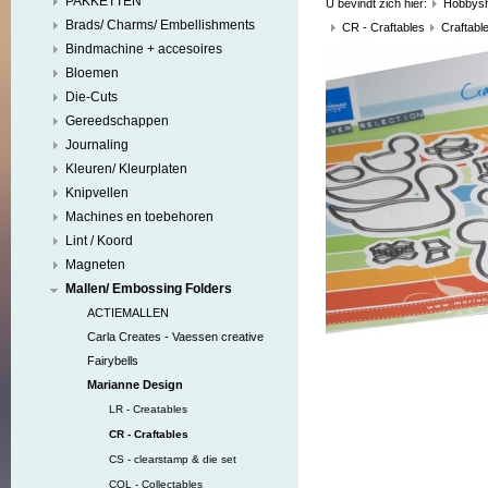
PAKKETTEN
U bevindt zich hier:
Hobbys
Brads/ Charms/ Embellishments
CR - Craftables
Craftabl
Bindmachine + accesoires
Bloemen
Die-Cuts
Gereedschappen
Journaling
Kleuren/ Kleurplaten
Knipvellen
Machines en toebehoren
Lint / Koord
Magneten
Mallen/ Embossing Folders
ACTIEMALLEN
Carla Creates - Vaessen creative
Fairybells
Marianne Design
LR - Creatables
CR - Craftables
CS - clearstamp & die set
COL - Collectables