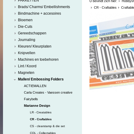
PAKKETTEN
U bevindt zich hier:
Hobbys
Brads/ Charms/ Embellishments
CR - Craftables
Craftable
Bindmachine + accesoires
Bloemen
Die-Cuts
Gereedschappen
Journaling
Kleuren/ Kleurplaten
Knipvellen
Machines en toebehoren
Lint / Koord
Magneten
Mallen/ Embossing Folders
ACTIEMALLEN
Carla Creates - Vaessen creative
Fairybells
Marianne Design
LR - Creatables
CR - Craftables
CS - clearstamp & die set
COL - Collectables