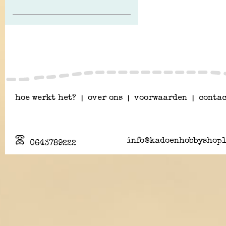
hoe werkt het?
|
over ons
|
voorwaarden
|
contac
info@kadoenhobbyshopl
0643789222