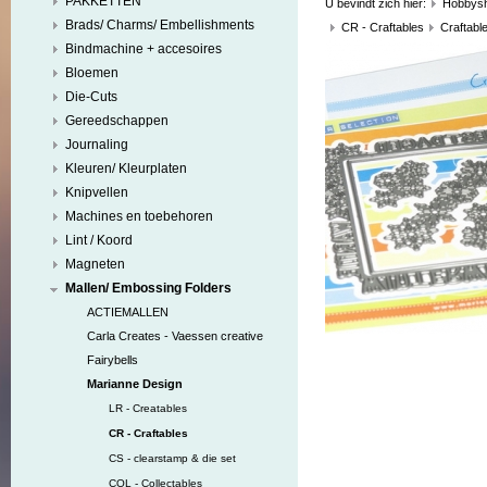
PAKKETTEN
U bevindt zich hier:
Hobbys
Brads/ Charms/ Embellishments
CR - Craftables
Craftabl
Bindmachine + accesoires
Bloemen
Die-Cuts
Gereedschappen
Journaling
Kleuren/ Kleurplaten
Knipvellen
Machines en toebehoren
Lint / Koord
Magneten
Mallen/ Embossing Folders
ACTIEMALLEN
Carla Creates - Vaessen creative
Fairybells
Marianne Design
LR - Creatables
CR - Craftables
CS - clearstamp & die set
COL - Collectables