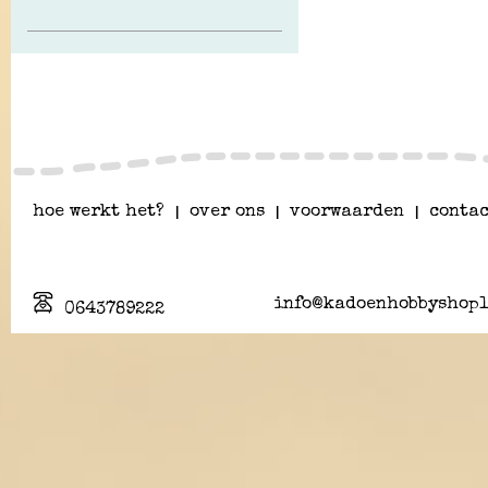
hoe werkt het?
|
over ons
|
voorwaarden
|
contac
info@kadoenhobbyshopl
0643789222