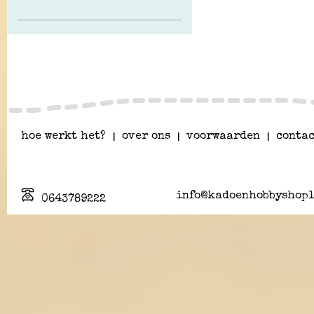
hoe werkt het?
|
over ons
|
voorwaarden
|
contac
info@kadoenhobbyshopl
0643789222