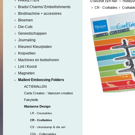
PAKKETTEN
U bevindt zich hier:
Hobbys
Brads/ Charms/ Embellishments
CR - Craftables
Craftabl
Bindmachine + accesoires
Bloemen
Die-Cuts
Gereedschappen
Journaling
Kleuren/ Kleurplaten
Knipvellen
Machines en toebehoren
Lint / Koord
Magneten
Mallen/ Embossing Folders
ACTIEMALLEN
Carla Creates - Vaessen creative
Fairybells
Marianne Design
LR - Creatables
CR - Craftables
CS - clearstamp & die set
COL - Collectables