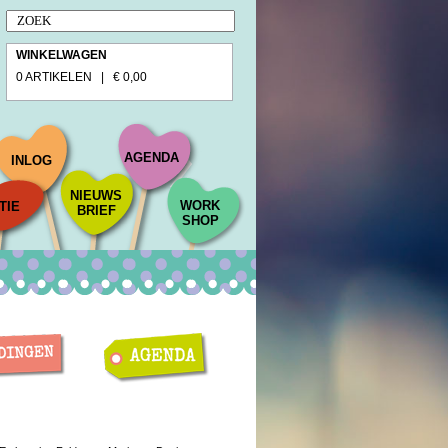
WINKELWAGEN
0 ARTIKELEN | € 0,00
AGENDA
INLOG
NIEUWS
WORK
TIE
BRIEF
SHOP