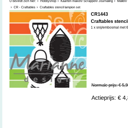
U bevindt zich hier:
Hobbyshop
Kaarten maken/ Scrappen/ Journaling
Mallen/
CR - Craftables
Craftables stencil lampion set
CR1443
Craftables stenci
1 x snij/embosmal met 6
Normale prijs: € 5,
Actieprijs: € 4