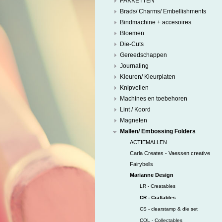
PAKKETTEN
Brads/ Charms/ Embellishments
Bindmachine + accesoires
Bloemen
Die-Cuts
Gereedschappen
Journaling
Kleuren/ Kleurplaten
Knipvellen
Machines en toebehoren
Lint / Koord
Magneten
Mallen/ Embossing Folders
ACTIEMALLEN
Carla Creates - Vaessen creative
Fairybells
Marianne Design
LR - Creatables
CR - Craftables
CS - clearstamp & die set
COL - Collectables