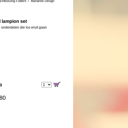
 Embossing Folders
Marianne Design
l lampion set
 onderdelen die los eruit gaan
99
,80