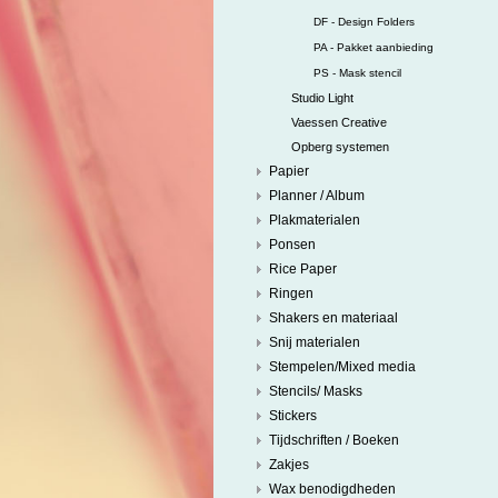
DF - Design Folders
PA - Pakket aanbieding
PS - Mask stencil
Studio Light
Vaessen Creative
Opberg systemen
Papier
Planner / Album
Plakmaterialen
Ponsen
Rice Paper
Ringen
Shakers en materiaal
Snij materialen
Stempelen/Mixed media
Stencils/ Masks
Stickers
Tijdschriften / Boeken
Zakjes
Wax benodigdheden