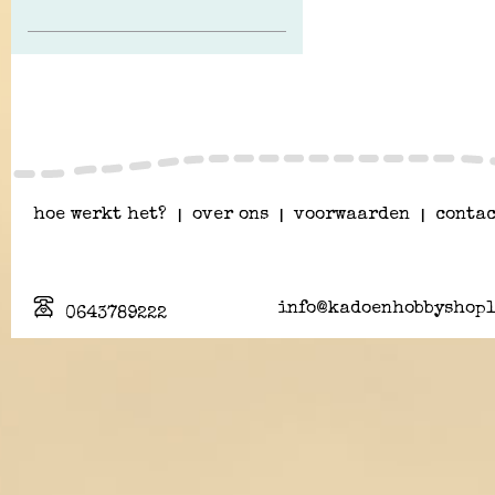
hoe werkt het?
|
over ons
|
voorwaarden
|
contac
info@kadoenhobbyshopl
0643789222