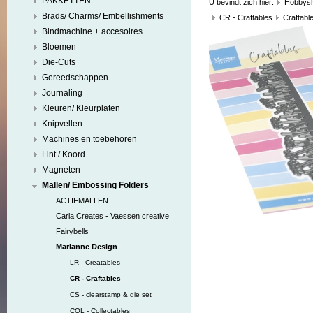
PAKKETTEN
U bevindt zich hier:
Hobbys
Brads/ Charms/ Embellishments
CR - Craftables
Craftabl
Bindmachine + accesoires
Bloemen
Die-Cuts
Gereedschappen
Journaling
Kleuren/ Kleurplaten
Knipvellen
Machines en toebehoren
Lint / Koord
Magneten
Mallen/ Embossing Folders
ACTIEMALLEN
Carla Creates - Vaessen creative
Fairybells
Marianne Design
LR - Creatables
CR - Craftables
CS - clearstamp & die set
COL - Collectables