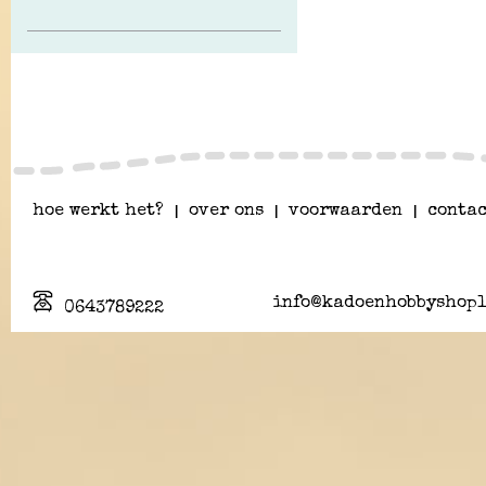
hoe werkt het?
|
over ons
|
voorwaarden
|
contac
info@kadoenhobbyshopl
0643789222