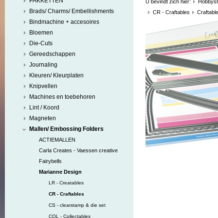
PAKKETTEN
U bevindt zich hier:
Hobbys
Brads/ Charms/ Embellishments
CR - Craftables
Craftabl
Bindmachine + accesoires
Bloemen
Die-Cuts
Gereedschappen
Journaling
Kleuren/ Kleurplaten
Knipvellen
Machines en toebehoren
Lint / Koord
Magneten
Mallen/ Embossing Folders
ACTIEMALLEN
Carla Creates - Vaessen creative
Fairybells
Marianne Design
LR - Creatables
CR - Craftables
CS - clearstamp & die set
COL - Collectables