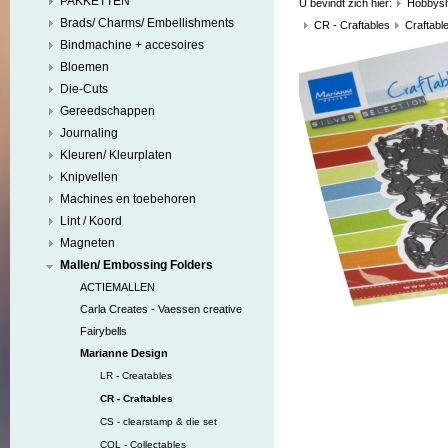
PAKKETTEN
U bevindt zich hier:
Hobbys
Brads/ Charms/ Embellishments
CR - Craftables
Craftable
Bindmachine + accesoires
Bloemen
Die-Cuts
Gereedschappen
Journaling
Kleuren/ Kleurplaten
Knipvellen
Machines en toebehoren
Lint / Koord
Magneten
Mallen/ Embossing Folders
ACTIEMALLEN
Carla Creates - Vaessen creative
Fairybells
Marianne Design
LR - Creatables
CR - Craftables
CS - clearstamp & die set
COL - Collectables