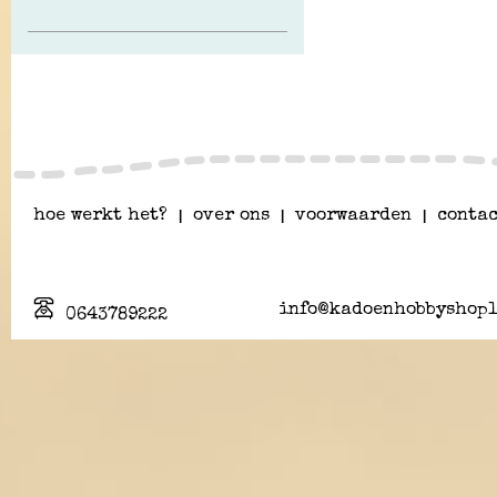
hoe werkt het?
|
over ons
|
voorwaarden
|
contac
info@kadoenhobbyshopl
0643789222