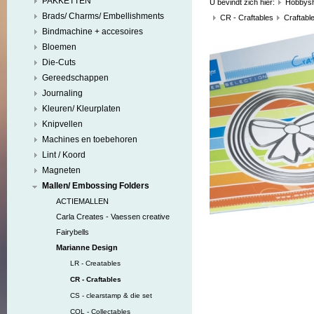
PAKKETTEN
U bevindt zich hier:
Hobbys
Brads/ Charms/ Embellishments
CR - Craftables
Craftabl
Bindmachine + accesoires
Bloemen
Die-Cuts
Gereedschappen
Journaling
Kleuren/ Kleurplaten
Knipvellen
Machines en toebehoren
Lint / Koord
Magneten
Mallen/ Embossing Folders
ACTIEMALLEN
Carla Creates - Vaessen creative
Fairybells
Marianne Design
LR - Creatables
CR - Craftables
CS - clearstamp & die set
COL - Collectables