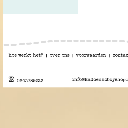
hoe werkt het?
|
over ons
|
voorwaarden
|
contac
info@kadoenhobbyshopl
0643789222