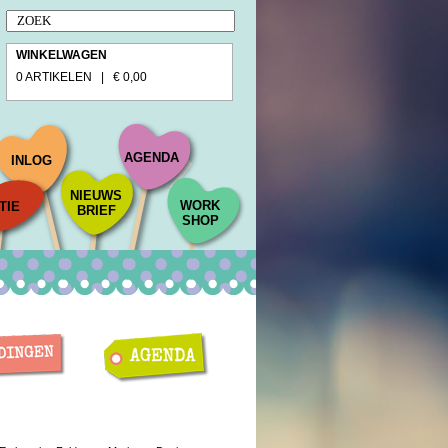
WINKELWAGEN
0 ARTIKELEN | € 0,00
AGENDA
INLOG
NIEUWS
WORK
TIE
BRIEF
SHOP