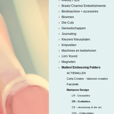
PAKKETTEN
Brads/ Charms/ Embellishments
Bindmachine + accesoires
Bloemen
Die-Cuts
Gereedschappen
Journaling
Kleuren/ Kleurplaten
Knipvellen
Machines en toebehoren
Lint / Koord
Magneten
Mallen/ Embossing Folders
ACTIEMALLEN
Carla Creates - Vaessen creative
Fairybells
Marianne Design
LR - Creatables
CR - Craftables
CS - clearstamp & die set
COL - Collectables