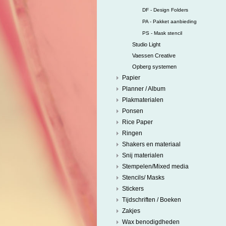
DF - Design Folders
PA - Pakket aanbieding
PS - Mask stencil
Studio Light
Vaessen Creative
Opberg systemen
Papier
Planner / Album
Plakmaterialen
Ponsen
Rice Paper
Ringen
Shakers en materiaal
Snij materialen
Stempelen/Mixed media
Stencils/ Masks
Stickers
Tijdschriften / Boeken
Zakjes
Wax benodigdheden