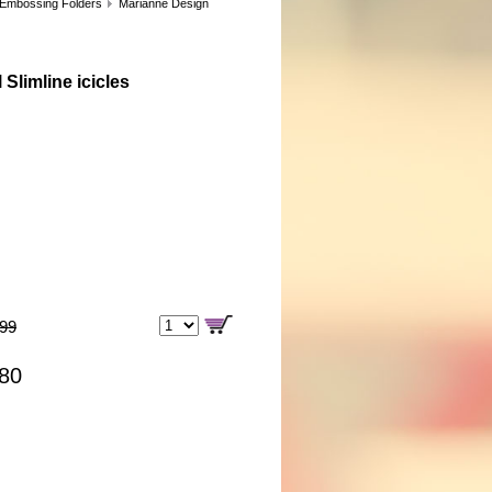
 Embossing Folders
Marianne Design
 Slimline icicles
,99
,80