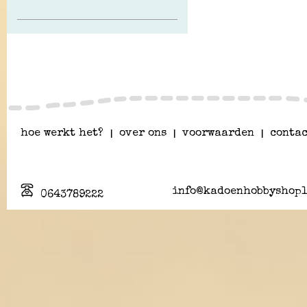
hoe werkt het?
|
over ons
|
voorwaarden
|
contac
info@kadoenhobbyshopl
0643789222