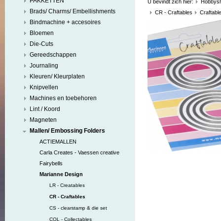
PAKKETTEN
U bevindt zich hier:
Hobbys
Brads/ Charms/ Embellishments
CR - Craftables
Craftable
Bindmachine + accesoires
Bloemen
Die-Cuts
Gereedschappen
Journaling
Kleuren/ Kleurplaten
Knipvellen
Machines en toebehoren
Lint / Koord
Magneten
Mallen/ Embossing Folders
ACTIEMALLEN
Carla Creates - Vaessen creative
Fairybells
Marianne Design
LR - Creatables
CR - Craftables
CS - clearstamp & die set
COL - Collectables