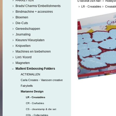
PAKKETTEN
U bevindt zich hier:
Hobbys
Brads/ Charms/ Embellishments
LR - Creatables
Creatabl
Bindmachine + accesoires
Bloemen
Die-Cuts
Gereedschappen
Journaling
Kleuren/ Kleurplaten
Knipvellen
Machines en toebehoren
Lint / Koord
Magneten
Mallen/ Embossing Folders
ACTIEMALLEN
Carla Creates - Vaessen creative
Fairybells
Marianne Design
LR - Creatables
CR - Craftables
CS - clearstamp & die set
COL - Collectables