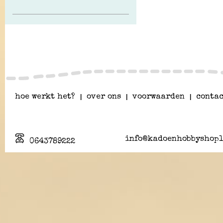
hoe werkt het?
|
over ons
|
voorwaarden
|
contac
info@kadoenhobbyshopl
0643789222