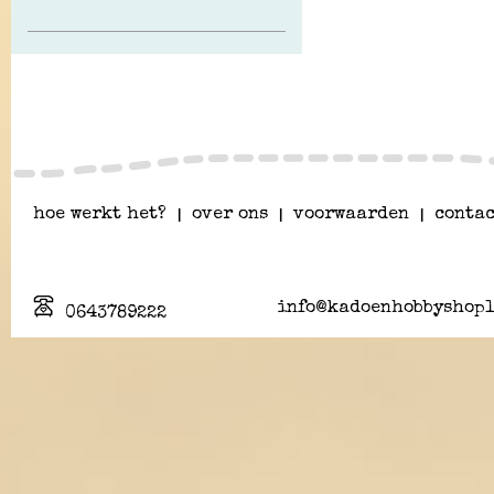
hoe werkt het?
|
over ons
|
voorwaarden
|
contac
info@kadoenhobbyshopl
0643789222