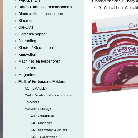
PAKKETTEN
U bevindt zich hier:
Hobbys
Brads/ Charms/ Embellishments
LR - Creatables
Creatable
Bindmachine + accesoires
Bloemen
Die-Cuts
Gereedschappen
Journaling
Kleuren/ Kleurplaten
Knipvellen
Machines en toebehoren
Lint / Koord
Magneten
Mallen/ Embossing Folders
ACTIEMALLEN
Carla Creates - Vaessen creative
Fairybells
Marianne Design
LR - Creatables
CR - Craftables
CS - clearstamp & die set
COL - Collectables