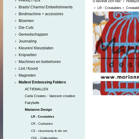
PAKKETTEN
U bevindt zich hier:
Hobbys
Brads/ Charms/ Embellishments
LR - Creatables
Creatabl
Bindmachine + accesoires
Bloemen
Die-Cuts
Gereedschappen
Journaling
Kleuren/ Kleurplaten
Knipvellen
Machines en toebehoren
Lint / Koord
Magneten
Mallen/ Embossing Folders
ACTIEMALLEN
Carla Creates - Vaessen creative
Fairybells
Marianne Design
LR - Creatables
CR - Craftables
CS - clearstamp & die set
COL - Collectables