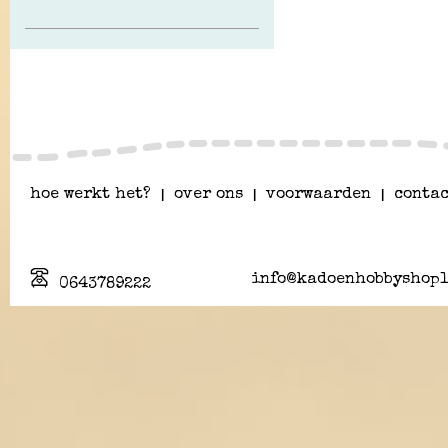
hoe werkt het?
|
over ons
|
voorwaarden
|
contac
info@kadoenhobbyshopl
0643789222