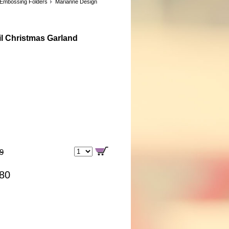
 Embossing Folders
Marianne Design
il Christmas Garland
99
,80