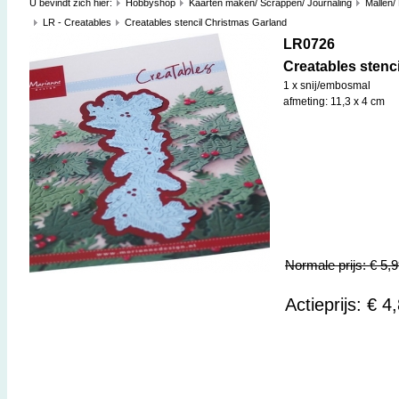
U bevindt zich hier:
Hobbyshop
Kaarten maken/ Scrappen/ Journaling
Mallen/
LR - Creatables
Creatables stencil Christmas Garland
LR0726
Creatables stenc
1 x snij/embosmal
afmeting: 11,3 x 4 cm
Normale prijs: € 5,
Actieprijs: € 4