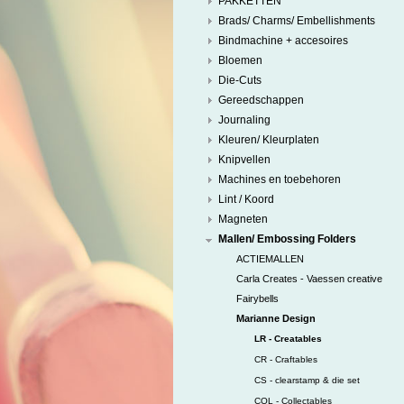
PAKKETTEN
Brads/ Charms/ Embellishments
Bindmachine + accesoires
Bloemen
Die-Cuts
Gereedschappen
Journaling
Kleuren/ Kleurplaten
Knipvellen
Machines en toebehoren
Lint / Koord
Magneten
Mallen/ Embossing Folders
ACTIEMALLEN
Carla Creates - Vaessen creative
Fairybells
Marianne Design
LR - Creatables
CR - Craftables
CS - clearstamp & die set
COL - Collectables