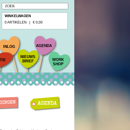
WINKELWAGEN
0 ARTIKELEN | € 0,00
AGENDA
INLOG
NIEUWS
WORK
TIE
BRIEF
SHOP