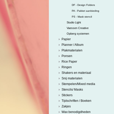
DF - Design Folders
PA - Pakket aanbieding
PS - Mask stencil
Studio Light
Vaessen Creative
Opberg systemen
Papier
Planner / Album
Plakmaterialen
Ponsen
Rice Paper
Ringen
Shakers en materiaal
Snij materialen
Stempelen/Mixed media
Stencils/ Masks
Stickers
Tijdschriften / Boeken
Zakjes
Wax benodigdheden