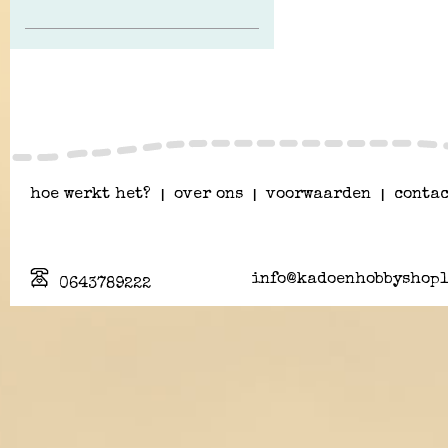
hoe werkt het?
|
over ons
|
voorwaarden
|
contac
info@kadoenhobbyshopl
0643789222