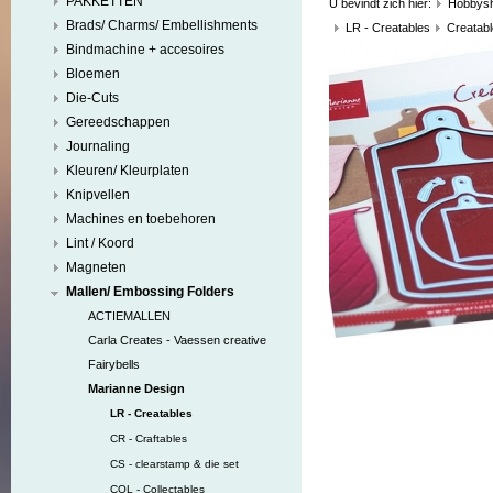
PAKKETTEN
U bevindt zich hier:
Hobbys
Brads/ Charms/ Embellishments
LR - Creatables
Creatabl
Bindmachine + accesoires
Bloemen
Die-Cuts
Gereedschappen
Journaling
Kleuren/ Kleurplaten
Knipvellen
Machines en toebehoren
Lint / Koord
Magneten
Mallen/ Embossing Folders
ACTIEMALLEN
Carla Creates - Vaessen creative
Fairybells
Marianne Design
LR - Creatables
CR - Craftables
CS - clearstamp & die set
COL - Collectables