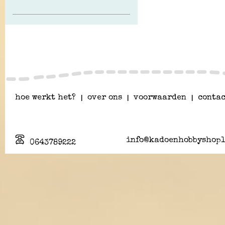
hoe werkt het?
|
over ons
|
voorwaarden
|
contac
info@kadoenhobbyshopl
0643789222