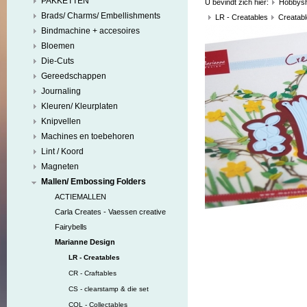
PAKKETTEN
U bevindt zich hier:
Hobbys
Brads/ Charms/ Embellishments
LR - Creatables
Creatable
Bindmachine + accesoires
Bloemen
Die-Cuts
Gereedschappen
Journaling
Kleuren/ Kleurplaten
Knipvellen
Machines en toebehoren
Lint / Koord
Magneten
Mallen/ Embossing Folders
ACTIEMALLEN
Carla Creates - Vaessen creative
Fairybells
Marianne Design
LR - Creatables
CR - Craftables
CS - clearstamp & die set
COL - Collectables