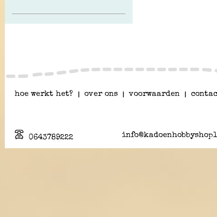
hoe werkt het?
|
over ons
|
voorwaarden
|
contac
info@kadoenhobbyshopl
0643789222