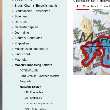
PAKKETTEN
U bevindt zich hier:
Hobbys
Brads/ Charms/ Embellishments
LR - Creatables
Creatabl
Bindmachine + accesoires
Bloemen
Die-Cuts
Gereedschappen
Journaling
Kleuren/ Kleurplaten
Knipvellen
Machines en toebehoren
Lint / Koord
Magneten
Mallen/ Embossing Folders
ACTIEMALLEN
Carla Creates - Vaessen creative
Fairybells
Marianne Design
LR - Creatables
CR - Craftables
CS - clearstamp & die set
COL - Collectables