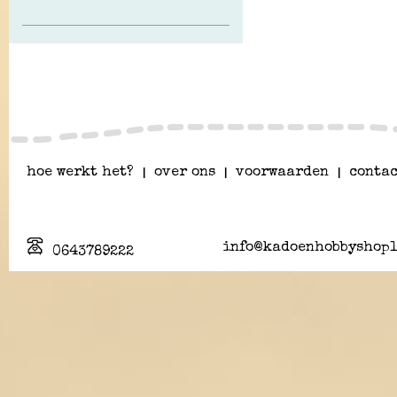
hoe werkt het?
|
over ons
|
voorwaarden
|
contac
info@kadoenhobbyshopl
0643789222