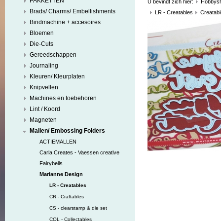
PAKKETTEN
U bevindt zich hier:
Hobbys
Brads/ Charms/ Embellishments
LR - Creatables
Creatabl
Bindmachine + accesoires
Bloemen
Die-Cuts
Gereedschappen
Journaling
Kleuren/ Kleurplaten
Knipvellen
Machines en toebehoren
Lint / Koord
Magneten
Mallen/ Embossing Folders
ACTIEMALLEN
Carla Creates - Vaessen creative
Fairybells
Marianne Design
LR - Creatables
CR - Craftables
CS - clearstamp & die set
COL - Collectables