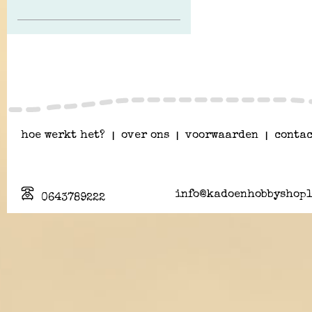
hoe werkt het?
|
over ons
|
voorwaarden
|
contac
info@kadoenhobbyshopl
0643789222