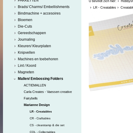
PAKKETTEN
U bevindt zich hier:
Hobbys
Brads/ Charms/ Embellishments
LR - Creatables
Creatabl
Bindmachine + accesoires
Bloemen
Die-Cuts
Gereedschappen
Journaling
Kleuren/ Kleurplaten
Knipvellen
Machines en toebehoren
Lint / Koord
Magneten
Mallen/ Embossing Folders
ACTIEMALLEN
Carla Creates - Vaessen creative
Fairybells
Marianne Design
LR - Creatables
CR - Craftables
CS - clearstamp & die set
COL - Collectables