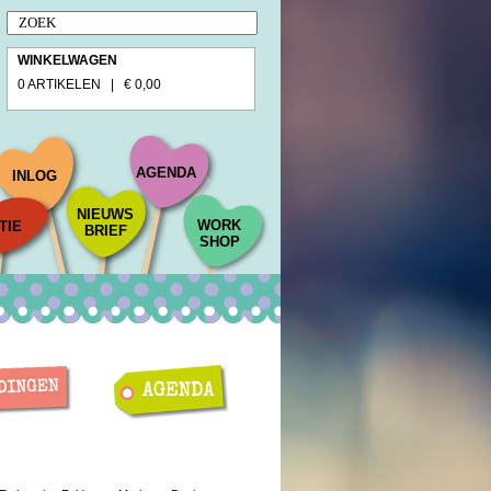
WINKELWAGEN
0 ARTIKELEN | € 0,00
AGENDA
INLOG
NIEUWS
WORK
TIE
BRIEF
SHOP