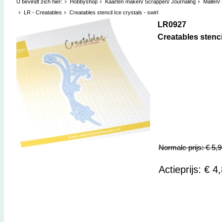
U bevindt zich hier:
Hobbyshop
Kaarten maken/ Scrappen/ Journaling
Mallen/
LR - Creatables
Creatables stencil Ice crystals - swirl
LR0927
Creatables stencil
Normale prijs: € 5,
Actieprijs: € 4