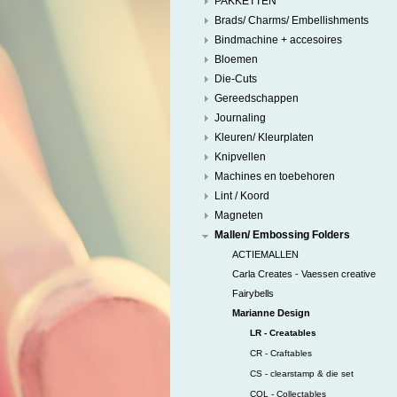
PAKKETTEN
Brads/ Charms/ Embellishments
Bindmachine + accesoires
Bloemen
Die-Cuts
Gereedschappen
Journaling
Kleuren/ Kleurplaten
Knipvellen
Machines en toebehoren
Lint / Koord
Magneten
Mallen/ Embossing Folders
ACTIEMALLEN
Carla Creates - Vaessen creative
Fairybells
Marianne Design
LR - Creatables
CR - Craftables
CS - clearstamp & die set
COL - Collectables