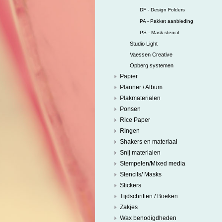
DF - Design Folders
PA - Pakket aanbieding
PS - Mask stencil
Studio Light
Vaessen Creative
Opberg systemen
Papier
Planner / Album
Plakmaterialen
Ponsen
Rice Paper
Ringen
Shakers en materiaal
Snij materialen
Stempelen/Mixed media
Stencils/ Masks
Stickers
Tijdschriften / Boeken
Zakjes
Wax benodigdheden