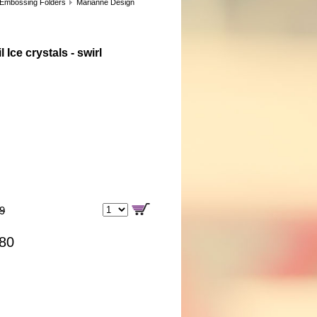
 Embossing Folders
Marianne Design
 Ice crystals - swirl
99
,80