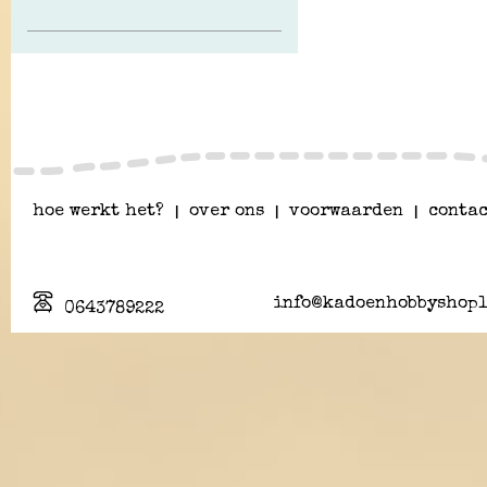
hoe werkt het?
|
over ons
|
voorwaarden
|
contac
info@kadoenhobbyshopl
0643789222