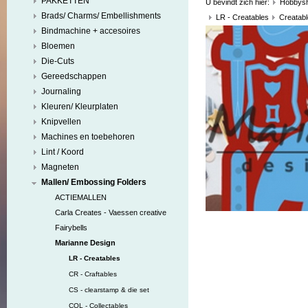
PAKKETTEN
U bevindt zich hier:
Hobbys
Brads/ Charms/ Embellishments
LR - Creatables
Creatabl
Bindmachine + accesoires
Bloemen
Die-Cuts
Gereedschappen
Journaling
Kleuren/ Kleurplaten
Knipvellen
Machines en toebehoren
Lint / Koord
Magneten
Mallen/ Embossing Folders
ACTIEMALLEN
Carla Creates - Vaessen creative
Fairybells
Marianne Design
LR - Creatables
CR - Craftables
CS - clearstamp & die set
COL - Collectables