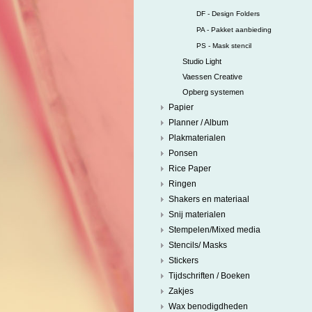
DF - Design Folders
PA - Pakket aanbieding
PS - Mask stencil
Studio Light
Vaessen Creative
Opberg systemen
Papier
Planner / Album
Plakmaterialen
Ponsen
Rice Paper
Ringen
Shakers en materiaal
Snij materialen
Stempelen/Mixed media
Stencils/ Masks
Stickers
Tijdschriften / Boeken
Zakjes
Wax benodigdheden