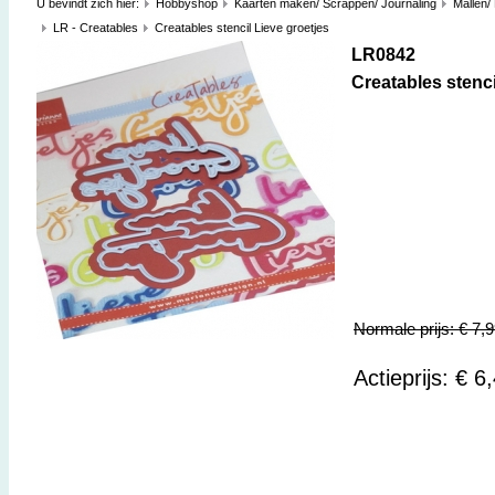
U bevindt zich hier:
Hobbyshop
Kaarten maken/ Scrappen/ Journaling
Mallen/
LR - Creatables
Creatables stencil Lieve groetjes
LR0842
Creatables stenci
Normale prijs: € 7,
Actieprijs: € 6