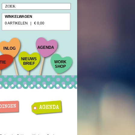
WINKELWAGEN
0 ARTIKELEN | € 0,00
AGENDA
INLOG
NIEUWS
WORK
TIE
BRIEF
SHOP