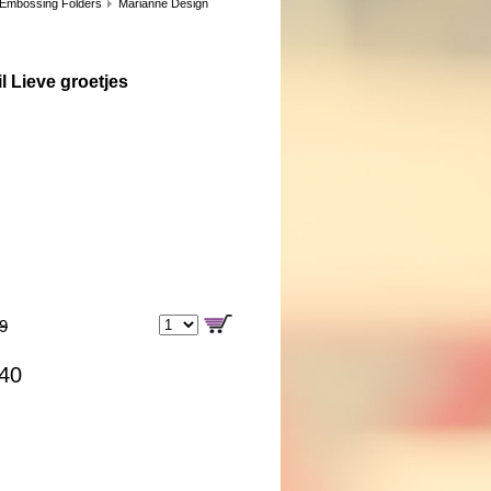
 Embossing Folders
Marianne Design
l Lieve groetjes
99
,40