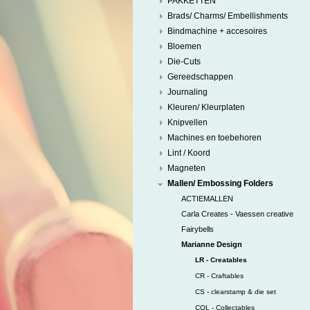
PAKKETTEN
Brads/ Charms/ Embellishments
Bindmachine + accesoires
Bloemen
Die-Cuts
Gereedschappen
Journaling
Kleuren/ Kleurplaten
Knipvellen
Machines en toebehoren
Lint / Koord
Magneten
Mallen/ Embossing Folders
ACTIEMALLEN
Carla Creates - Vaessen creative
Fairybells
Marianne Design
LR - Creatables
CR - Craftables
CS - clearstamp & die set
COL - Collectables