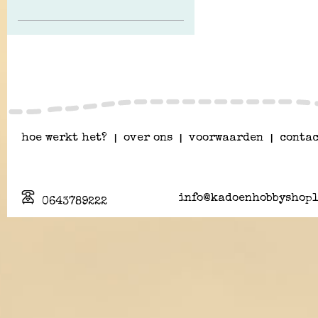
hoe werkt het?
|
over ons
|
voorwaarden
|
contac
info@kadoenhobbyshopl
0643789222