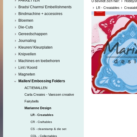
PAKKETTEN
U bevindt zich hier:
Hobbys
Brads/ Charms/ Embellishments
LR - Creatables
Creatable
Bindmachine + accesoires
Bloemen
Die-Cuts
Gereedschappen
Journaling
Kleuren/ Kleurplaten
Knipvellen
Machines en toebehoren
Lint / Koord
Magneten
Mallen/ Embossing Folders
ACTIEMALLEN
Carla Creates - Vaessen creative
Fairybells
Marianne Design
LR - Creatables
CR - Craftables
CS - clearstamp & die set
COL - Collectables