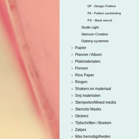
DF - Design Folders
PA - Pakket aanbieding
PS - Mask stencil
Studio Light
Vaessen Creative
Opberg systemen
Papier
Planner / Album
Plakmaterialen
Ponsen
Rice Paper
Ringen
Shakers en materiaal
Snij materialen
Stempelen/Mixed media
Stencils/ Masks
Stickers
Tijdschriften / Boeken
Zakjes
Wax benodigdheden