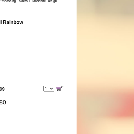
 Embossing Folders
Marianne Design
il Rainbow
,99
,80