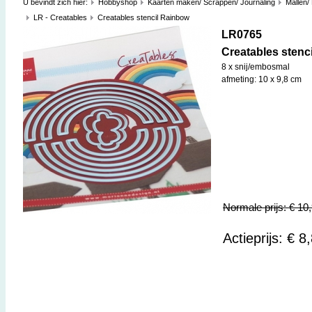
U bevindt zich hier:
Hobbyshop
Kaarten maken/ Scrappen/ Journaling
Mallen/
LR - Creatables
Creatables stencil Rainbow
LR0765
Creatables stenc
8 x snij/embosmal
afmeting: 10 x 9,8 cm
Normale prijs: € 10
Actieprijs: € 8