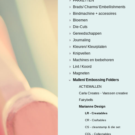
PAKKETTEN
Brads/ Charms/ Embellishments
Bindmachine + accesoires
Bloemen
Die-Cuts
Gereedschappen
Journaling
Kleuren/ Kleurplaten
Knipvellen
Machines en toebehoren
Lint / Koord
Magneten
Mallen/ Embossing Folders
ACTIEMALLEN
Carla Creates - Vaessen creative
Fairybells
Marianne Design
LR - Creatables
CR - Craftables
CS - clearstamp & die set
COL - Collectables