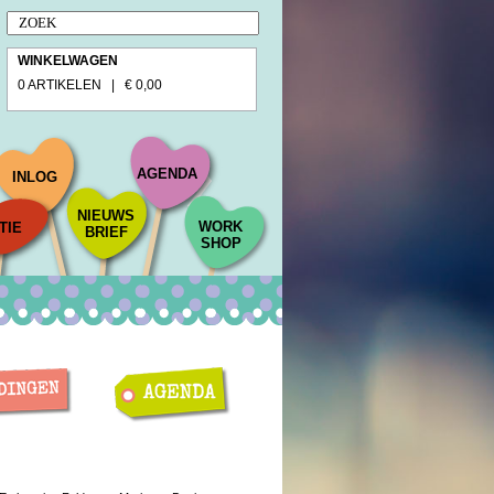
WINKELWAGEN
0 ARTIKELEN | € 0,00
AGENDA
INLOG
NIEUWS
WORK
TIE
BRIEF
SHOP