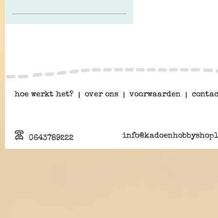
hoe werkt het?
|
over ons
|
voorwaarden
|
contac
info@kadoenhobbyshopl
0643789222