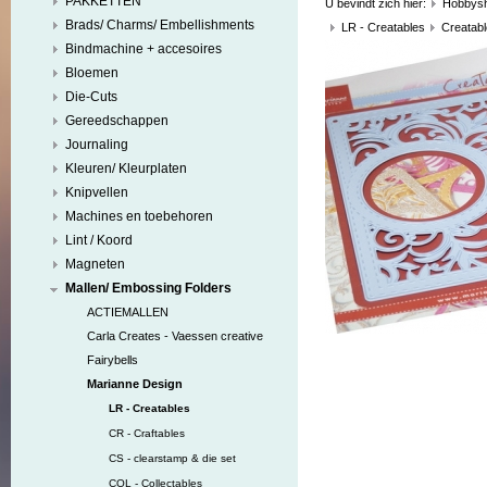
PAKKETTEN
U bevindt zich hier:
Hobbys
Brads/ Charms/ Embellishments
LR - Creatables
Creatabl
Bindmachine + accesoires
Bloemen
Die-Cuts
Gereedschappen
Journaling
Kleuren/ Kleurplaten
Knipvellen
Machines en toebehoren
Lint / Koord
Magneten
Mallen/ Embossing Folders
ACTIEMALLEN
Carla Creates - Vaessen creative
Fairybells
Marianne Design
LR - Creatables
CR - Craftables
CS - clearstamp & die set
COL - Collectables