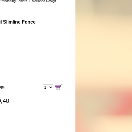
 Embossing Folders
Marianne Design
l Slimline Fence
,99
0,40