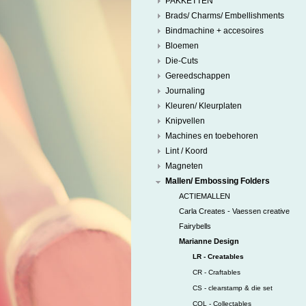
PAKKETTEN
Brads/ Charms/ Embellishments
Bindmachine + accesoires
Bloemen
Die-Cuts
Gereedschappen
Journaling
Kleuren/ Kleurplaten
Knipvellen
Machines en toebehoren
Lint / Koord
Magneten
Mallen/ Embossing Folders
ACTIEMALLEN
Carla Creates - Vaessen creative
Fairybells
Marianne Design
LR - Creatables
CR - Craftables
CS - clearstamp & die set
COL - Collectables