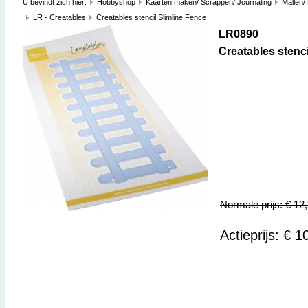
U bevindt zich hier:
Hobbyshop
Kaarten maken/ Scrappen/ Journaling
Mallen/
LR - Creatables
Creatables stencil Slimline Fence
LR0890
Creatables stenci
Normale prijs: € 12
Actieprijs: € 1