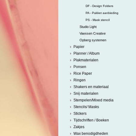
DF - Design Folders
PA - Pakket aanbieding
PS - Mask stencil
Studio Light
Vaessen Creative
Opberg systemen
Papier
Planner / Album
Plakmaterialen
Ponsen
Rice Paper
Ringen
Shakers en materiaal
Snij materialen
Stempelen/Mixed media
Stencils/ Masks
Stickers
Tijdschriften / Boeken
Zakjes
Wax benodigdheden