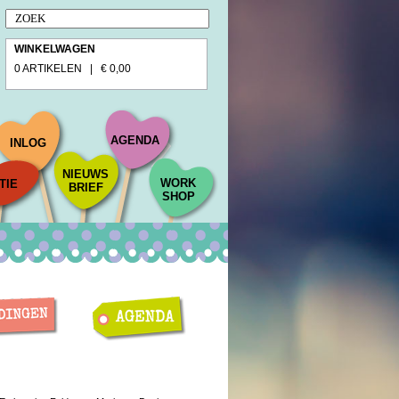
WINKELWAGEN
0 ARTIKELEN | € 0,00
AGENDA
INLOG
NIEUWS
WORK
TIE
BRIEF
SHOP