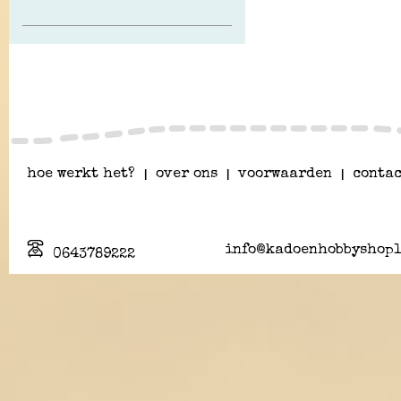
hoe werkt het?
|
over ons
|
voorwaarden
|
contac
info@kadoenhobbyshopl
0643789222