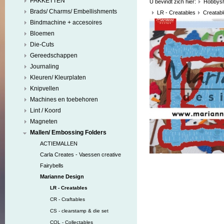
PAKKETTEN
U bevindt zich hier:
Hobbys
Brads/ Charms/ Embellishments
LR - Creatables
Creatabl
Bindmachine + accesoires
Bloemen
Die-Cuts
Gereedschappen
Journaling
Kleuren/ Kleurplaten
Knipvellen
Machines en toebehoren
Lint / Koord
Magneten
Mallen/ Embossing Folders
ACTIEMALLEN
Carla Creates - Vaessen creative
Fairybells
Marianne Design
LR - Creatables
CR - Craftables
CS - clearstamp & die set
COL - Collectables