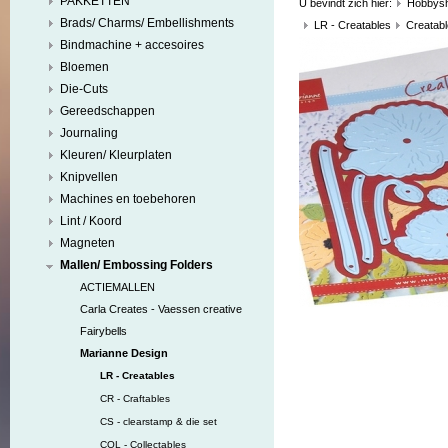
PAKKETTEN
U bevindt zich hier:
Hobbys
Brads/ Charms/ Embellishments
LR - Creatables
Creatabl
Bindmachine + accesoires
Bloemen
Die-Cuts
Gereedschappen
Journaling
Kleuren/ Kleurplaten
Knipvellen
Machines en toebehoren
Lint / Koord
Magneten
Mallen/ Embossing Folders
ACTIEMALLEN
Carla Creates - Vaessen creative
Fairybells
Marianne Design
LR - Creatables
CR - Craftables
CS - clearstamp & die set
COL - Collectables