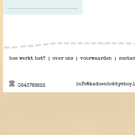
hoe werkt het?
|
over ons
|
voorwaarden
|
contac
info@kadoenhobbyshopl
0643789222