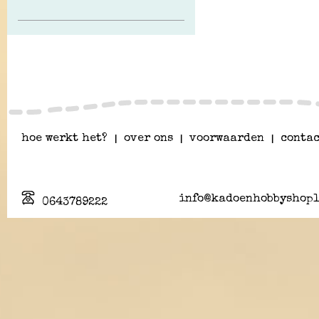
hoe werkt het?
|
over ons
|
voorwaarden
|
contac
info@kadoenhobbyshopl
0643789222