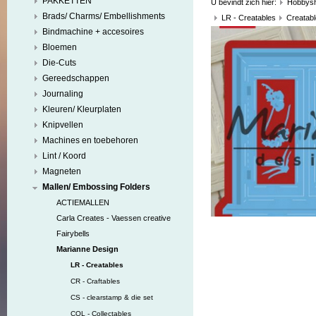
PAKKETTEN
U bevindt zich hier:
Hobbys
Brads/ Charms/ Embellishments
LR - Creatables
Creatabl
Bindmachine + accesoires
Bloemen
Die-Cuts
Gereedschappen
Journaling
Kleuren/ Kleurplaten
Knipvellen
Machines en toebehoren
Lint / Koord
Magneten
Mallen/ Embossing Folders
ACTIEMALLEN
Carla Creates - Vaessen creative
Fairybells
Marianne Design
LR - Creatables
CR - Craftables
CS - clearstamp & die set
COL - Collectables