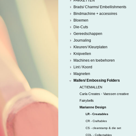
PAKKETTEN
Brads/ Charms/ Embellishments
Bindmachine + accesoires
Bloemen
Die-Cuts
Gereedschappen
Journaling
Kleuren/ Kleurplaten
Knipvellen
Machines en toebehoren
Lint / Koord
Magneten
Mallen/ Embossing Folders
ACTIEMALLEN
Carla Creates - Vaessen creative
Fairybells
Marianne Design
LR - Creatables
CR - Craftables
CS - clearstamp & die set
COL - Collectables