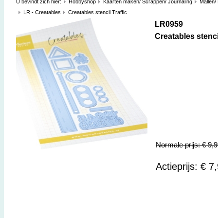
U bevindt zich hier:
Hobbyshop
Kaarten maken/ Scrappen/ Journaling
Mallen/
LR - Creatables
Creatables stencil Traffic
LR0959
Creatables stencil
Normale prijs: € 9,
Actieprijs: € 7