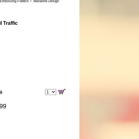
 Embossing Folders
Marianne Design
 Traffic
99
,99