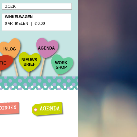
WINKELWAGEN
0 ARTIKELEN | € 0,00
AGENDA
INLOG
NIEUWS
WORK
TIE
BRIEF
SHOP