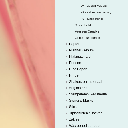
DF - Design Folders
PA - Pakket aanbieding
PS - Mask stencil
Studio Light
Vaessen Creative
Opberg systemen
Papier
Planner / Album
Plakmaterialen
Ponsen
Rice Paper
Ringen
Shakers en materiaal
Snij materialen
Stempelen/Mixed media
Stencils/ Masks
Stickers
Tijdschriften / Boeken
Zakjes
Wax benodigdheden