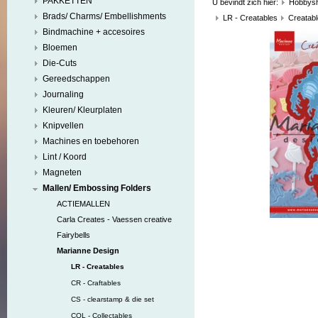
PAKKETTEN
U bevindt zich hier:
Hobbys
Brads/ Charms/ Embellishments
LR - Creatables
Creatabl
Bindmachine + accesoires
Bloemen
Die-Cuts
Gereedschappen
Journaling
Kleuren/ Kleurplaten
Knipvellen
Machines en toebehoren
Lint / Koord
Magneten
Mallen/ Embossing Folders
ACTIEMALLEN
Carla Creates - Vaessen creative
Fairybells
Marianne Design
LR - Creatables
CR - Craftables
CS - clearstamp & die set
COL - Collectables