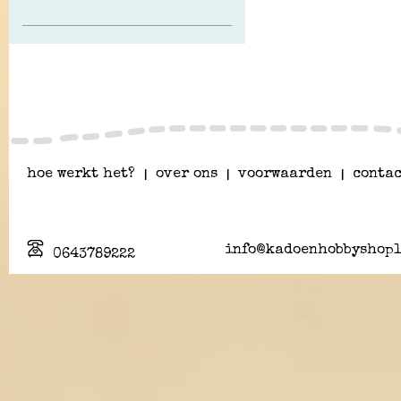
hoe werkt het?
|
over ons
|
voorwaarden
|
contac
info@kadoenhobbyshopl
0643789222