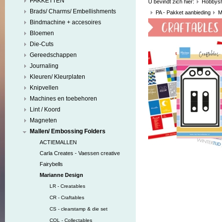
PAKKETTEN
U bevindt zich hier:
Hobbys
Brads/ Charms/ Embellishments
PA - Pakket aanbieding
M
Bindmachine + accesoires
Bloemen
Die-Cuts
Gereedschappen
Journaling
Kleuren/ Kleurplaten
Knipvellen
Machines en toebehoren
Lint / Koord
Magneten
Mallen/ Embossing Folders
ACTIEMALLEN
Carla Creates - Vaessen creative
Fairybells
Marianne Design
LR - Creatables
CR - Craftables
CS - clearstamp & die set
COL - Collectables