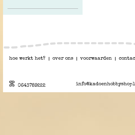
hoe werkt het?
|
over ons
|
voorwaarden
|
contac
info@kadoenhobbyshopl
0643789222