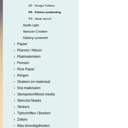
DF - Design Folders
PA - Pakket aanbieding
PS - Mask stencil
Studio Light
Vaessen Creative
Opberg systemen
Papier
Planner / Album
Plakmaterialen
Ponsen
Rice Paper
Ringen
Shakers en materiaal
Snij materialen
Stempelen/Mixed media
Stencils/ Masks
Stickers
Tijdschriften / Boeken
Zakjes
Wax benodigdheden