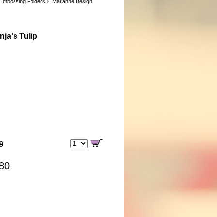
 Embossing Folders
Marianne Design
nja's Tulip
99
,80