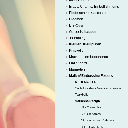
PAKKETTEN
Brads/ Charms/ Embellishments
Bindmachine + accesoires
Bloemen
Die-Cuts
Gereedschappen
Journaling
Kleuren/ Kleurplaten
Knipvellen
Machines en toebehoren
Lint / Koord
Magneten
Mallen/ Embossing Folders
ACTIEMALLEN
Carla Creates - Vaessen creative
Fairybells
Marianne Design
LR - Creatables
CR - Craftables
CS - clearstamp & die set
COL - Collectables