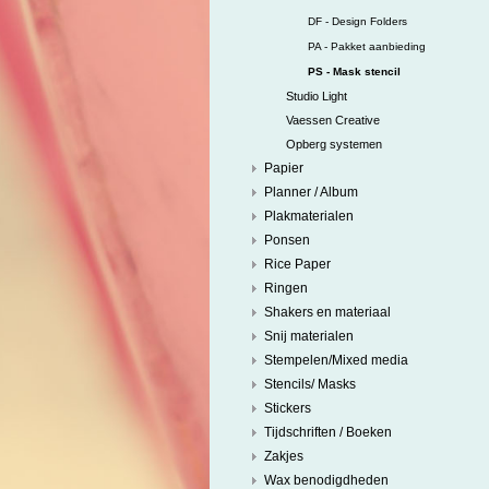
DF - Design Folders
PA - Pakket aanbieding
PS - Mask stencil
Studio Light
Vaessen Creative
Opberg systemen
Papier
Planner / Album
Plakmaterialen
Ponsen
Rice Paper
Ringen
Shakers en materiaal
Snij materialen
Stempelen/Mixed media
Stencils/ Masks
Stickers
Tijdschriften / Boeken
Zakjes
Wax benodigdheden