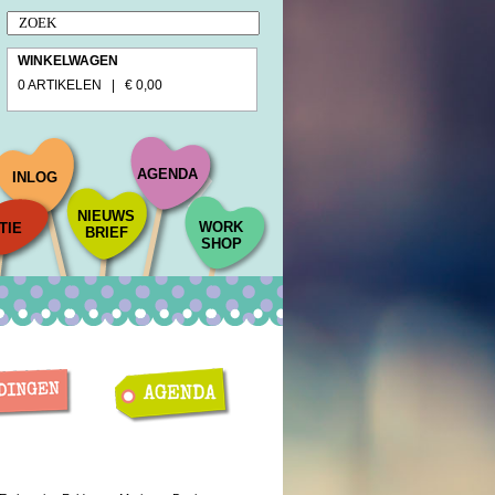
WINKELWAGEN
0 ARTIKELEN | € 0,00
AGENDA
INLOG
NIEUWS
WORK
TIE
BRIEF
SHOP