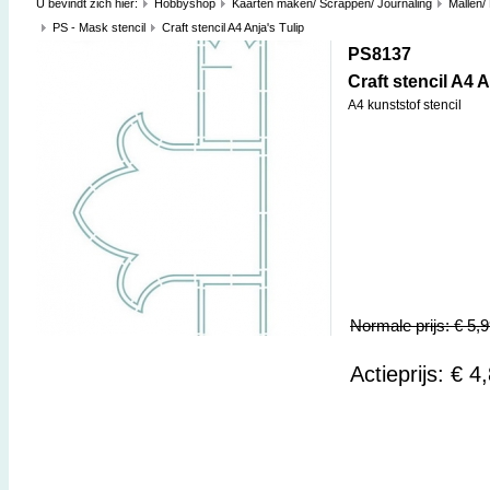
U bevindt zich hier:
Hobbyshop
Kaarten maken/ Scrappen/ Journaling
Mallen/
PS - Mask stencil
Craft stencil A4 Anja's Tulip
PS8137
Craft stencil A4 A
A4 kunststof stencil
Normale prijs: € 5,
Actieprijs: € 4