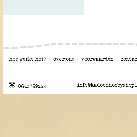
hoe werkt het?
|
over ons
|
voorwaarden
|
contac
info@kadoenhobbyshopl
0643789222