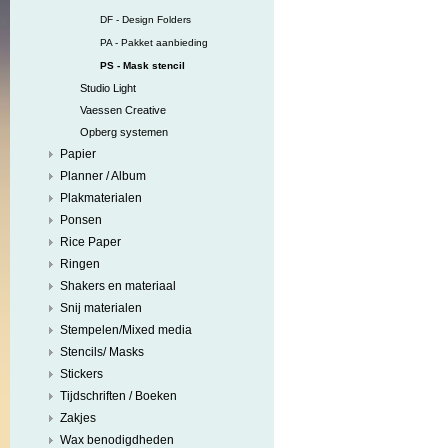
DF - Design Folders
PA - Pakket aanbieding
PS - Mask stencil
Studio Light
Vaessen Creative
Opberg systemen
Papier
Planner / Album
Plakmaterialen
Ponsen
Rice Paper
Ringen
Shakers en materiaal
Snij materialen
Stempelen/Mixed media
Stencils/ Masks
Stickers
Tijdschriften / Boeken
Zakjes
Wax benodigdheden