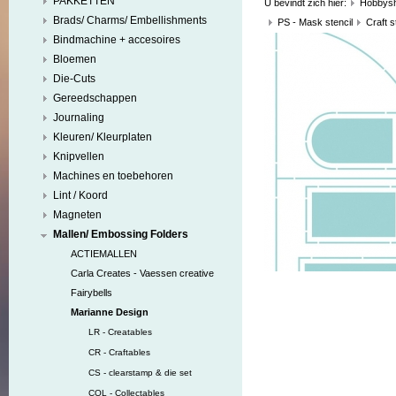
PAKKETTEN
U bevindt zich hier:
Hobbys
Brads/ Charms/ Embellishments
PS - Mask stencil
Craft s
Bindmachine + accesoires
Bloemen
Die-Cuts
Gereedschappen
Journaling
Kleuren/ Kleurplaten
Knipvellen
Machines en toebehoren
Lint / Koord
Magneten
Mallen/ Embossing Folders
ACTIEMALLEN
Carla Creates - Vaessen creative
Fairybells
Marianne Design
LR - Creatables
CR - Craftables
CS - clearstamp & die set
COL - Collectables