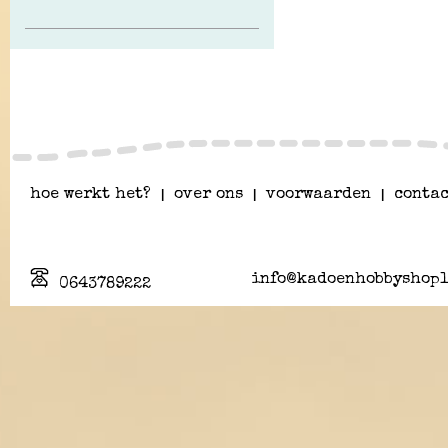
hoe werkt het?
|
over ons
|
voorwaarden
|
contac
info@kadoenhobbyshopl
0643789222