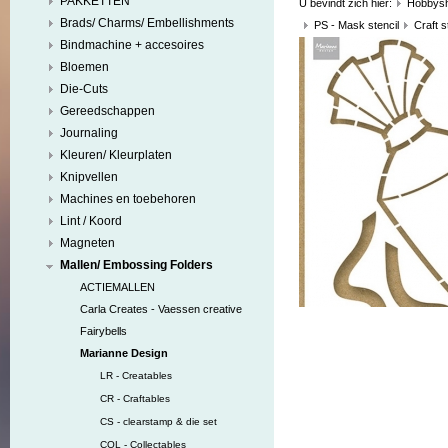
PAKKETTEN
U bevindt zich hier:
Hobbys
Brads/ Charms/ Embellishments
PS - Mask stencil
Craft 
Bindmachine + accesoires
Bloemen
Die-Cuts
Gereedschappen
Journaling
Kleuren/ Kleurplaten
Knipvellen
Machines en toebehoren
Lint / Koord
Magneten
Mallen/ Embossing Folders
ACTIEMALLEN
Carla Creates - Vaessen creative
Fairybells
Marianne Design
LR - Creatables
CR - Craftables
CS - clearstamp & die set
COL - Collectables