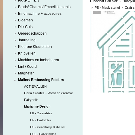
PAKKETTEN
U bevindt zich hier:
Hobbys
Brads/ Charms/ Embellishments
PS - Mask stencil
Craft s
Bindmachine + accesoires
Bloemen
Die-Cuts
Gereedschappen
Journaling
Kleuren/ Kleurplaten
Knipvellen
Machines en toebehoren
Lint / Koord
Magneten
Mallen/ Embossing Folders
ACTIEMALLEN
Carla Creates - Vaessen creative
Fairybells
Marianne Design
LR - Creatables
CR - Craftables
CS - clearstamp & die set
COL - Collectables