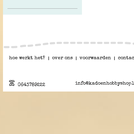
hoe werkt het?
|
over ons
|
voorwaarden
|
contac
info@kadoenhobbyshopl
0643789222