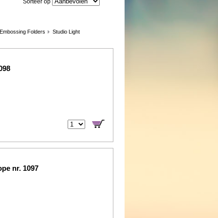
Sorteer op
 Embossing Folders
Studio Light
098
ope nr. 1097