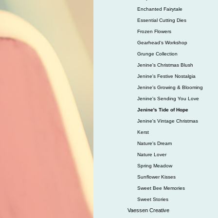
Enchanted Fairytale
Essential Cutting Dies
Frozen Flowers
Gearhead‘s Workshop
Grunge Collection
Jenine's Christmas Blush
Jenine's Festive Nostalgia
Jenine's Growing & Blooming
Jenine's Sending You Love
Jenine's Tide of Hope
Jenine's Vintage Christmas
Kerst
Nature's Dream
Nature Lover
Spring Meadow
Sunflower Kisses
Sweet Bee Memories
Sweet Stories
Vaessen Creative