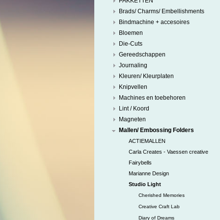
PAKKETTEN
Brads/ Charms/ Embellishments
Bindmachine + accesoires
Bloemen
Die-Cuts
Gereedschappen
Journaling
Kleuren/ Kleurplaten
Knipvellen
Machines en toebehoren
Lint / Koord
Magneten
Mallen/ Embossing Folders
ACTIEMALLEN
Carla Creates - Vaessen creative
Fairybells
Marianne Design
Studio Light
Cherished Memories
Creative Craft Lab
Diary of Dreams