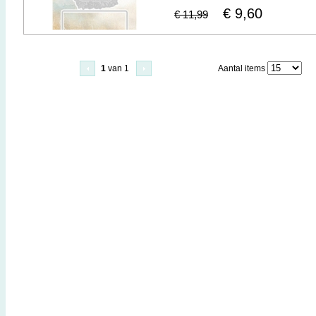
€ 9,60
€ 11,99
1
van 1
Aantal items