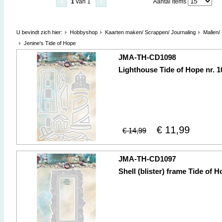
1
van 1
Aantal items
U bevindt zich hier:
Hobbyshop
Kaarten maken/ Scrappen/ Journaling
Mallen/
Jenine's Tide of Hope
JMA-TH-CD1098
Lighthouse Tide of Hope nr. 1
€ 11,99
€ 14,99
JMA-TH-CD1097
Shell (blister) frame Tide of H