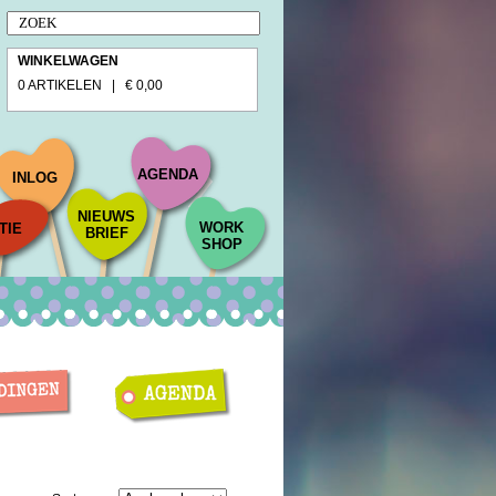
WINKELWAGEN
0 ARTIKELEN | € 0,00
AGENDA
INLOG
NIEUWS
WORK
TIE
BRIEF
SHOP