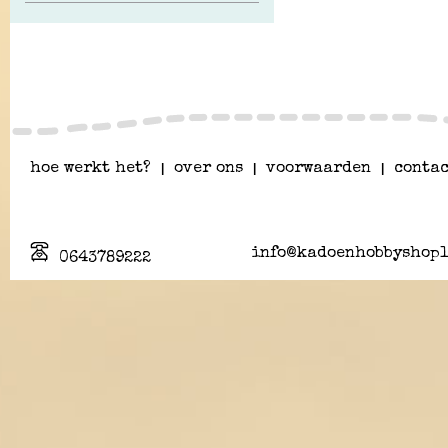
hoe werkt het?
|
over ons
|
voorwaarden
|
contac
info@kadoenhobbyshopl
0643789222