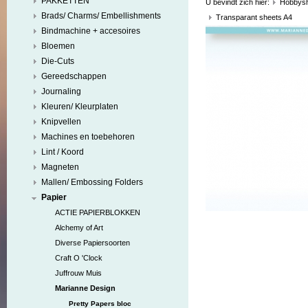
PAKKETTEN
U bevindt zich hier:
Hobbys
Brads/ Charms/ Embellishments
Transparant sheets A4
Bindmachine + accesoires
Bloemen
Die-Cuts
Gereedschappen
Journaling
Kleuren/ Kleurplaten
Knipvellen
Machines en toebehoren
Lint / Koord
Magneten
Mallen/ Embossing Folders
Papier
ACTIE PAPIERBLOKKEN
Alchemy of Art
Diverse Papiersoorten
Craft O 'Clock
Juffrouw Muis
Marianne Design
Pretty Papers bloc