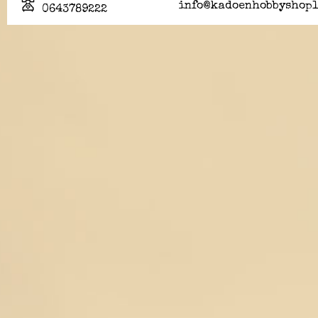
info@kadoenhobbyshopl
0643789222