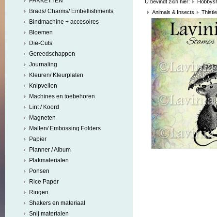
PAKKETTEN
U bevindt zich hier:
Hobbys
Brads/ Charms/ Embellishments
Animals & Insects
Thistl
Bindmachine + accesoires
Bloemen
Die-Cuts
Gereedschappen
Journaling
Kleuren/ Kleurplaten
Knipvellen
Machines en toebehoren
Lint / Koord
Magneten
Mallen/ Embossing Folders
Papier
Planner / Album
Plakmaterialen
Ponsen
Rice Paper
Ringen
Shakers en materiaal
Snij materialen