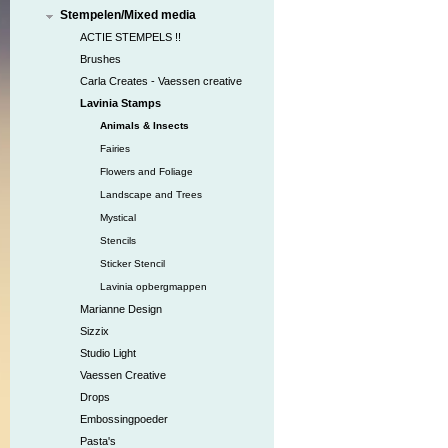
Stempelen/Mixed media
ACTIE STEMPELS !!
Brushes
Carla Creates - Vaessen creative
Lavinia Stamps
Animals & Insects
Fairies
Flowers and Foliage
Landscape and Trees
Mystical
Stencils
Sticker Stencil
Lavinia opbergmappen
Marianne Design
Sizzix
Studio Light
Vaessen Creative
Drops
Embossingpoeder
Pasta's